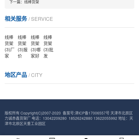
下一篇：
线棒货架
相关服务
/ SERVICE
线棒
线棒
线棒
线棒
货架
货架
货架
货架
(3)厂
(3)报
(3)哪
(3)批
家
价
家好
发
地区产品
/ CITY
版权所有 Copyright(C)2007-2020 备案号:
津ICP备17006557号
天津市北辰区
力诚赤鑫货架厂 电话：13042209280 18526242880 13622055992 地址：天
津市北辰区天重工业园区