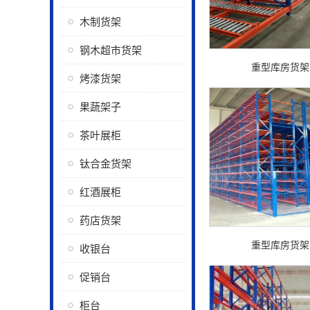
木制货架
钢木超市货架
重型库房货架 (
烤漆货架
果蔬架子
茶叶展柜
钛合金货架
红酒展柜
药店货架
重型库房货架 (
收银台
促销台
柜台