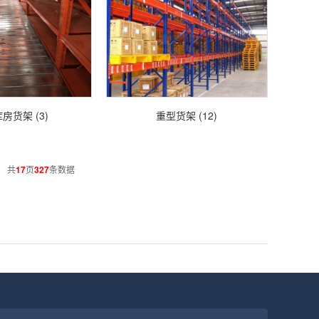
房货架 (3)
重型货架 (12)
共
17
页
327
条数据