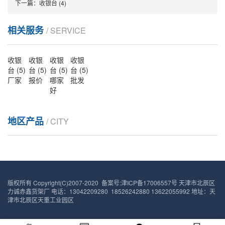
下一篇：
收银台 (4)
相关服务
/ SERVICE
收银
收银
收银
收银
台 (5)
台 (5)
台 (5)
台 (5)
厂家
报价
哪家
批发
好
地区产品
/ CITY
版权所有 Copyright(C)2007-2020 备案号:
津ICP备17006557号
天津市北辰区
力诚赤鑫货架厂 电话：13042209280 18526242880 13622055992 地址：天
津市北辰区天重工业园区