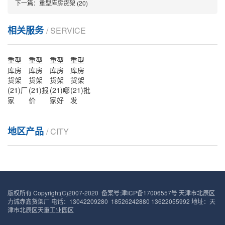
下一篇：
重型库房货架 (20)
相关服务
/ SERVICE
重型
重型
重型
重型
库房
库房
库房
库房
货架
货架
货架
货架
(21)厂
(21)报
(21)哪
(21)批
家
价
家好
发
地区产品
/ CITY
版权所有 Copyright(C)2007-2020 备案号:
津ICP备17006557号
天津市北辰区
力诚赤鑫货架厂 电话：13042209280 18526242880 13622055992 地址：天
津市北辰区天重工业园区